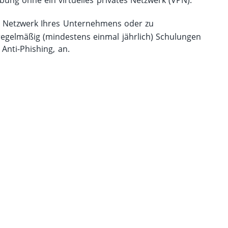
bung ohne ein virtuelles privates Netzwerk (VPN).
um Netzwerk Ihres Unternehmens oder zu
regelmäßig (mindestens einmal jährlich) Schulungen
Anti-Phishing, an.
 haben Fragen zu Cyberprot
in Problem: Wir kümmern uns um die passenden Antwort
Unser Team nimmt sich gerne Zeit für eine Beratung.
Denn eins ist sicher: Wir nehmen Ihr Anliegen persönlich.