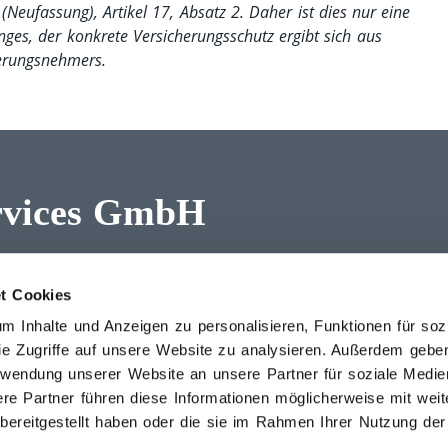
Neufassung), Artikel 17, Absatz 2. Daher ist dies nur eine
ges, der konkrete Versicherungsschutz ergibt sich aus
herungsnehmers.
rvices GmbH
3 2622 269 02
Bürozeiten:
fice(at)hoeher.info
Mo. bis Do.: 08.00 bis 1
t Cookies
Fr.: 08.00 bis 13.00 Uhr
 Inhalte und Anzeigen zu personalisieren, Funktionen für soz
ie Zugriffe auf unsere Website zu analysieren. Außerdem gebe
erwendung unserer Website an unsere Partner für soziale Medi
re Partner führen diese Informationen möglicherweise mit wei
es
Netiquette
werde
Lloyd´s – Brexit-Transfer
ereitgestellt haben oder die sie im Rahmen Ihrer Nutzung der
cherungsbedingungen
Hinweisgeber-System