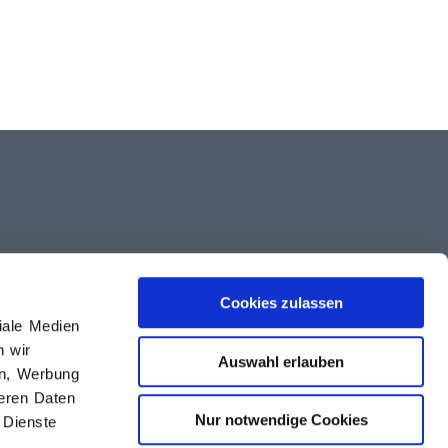
Angebotsanfrage
6.00 Uhr
Online-Risikofragebogen
Cookies zulassen
zur Cyber-Versicherung
iale Medien
n wir
Auswahl erlauben
en, Werbung
Jetzt anfragen
teren Daten
Nur notwendige Cookies
 Dienste