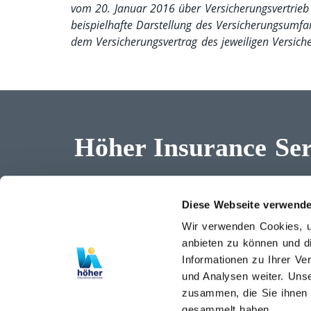
vom 20. Januar 2016 über Versicherungsvertrieb (
beispielhafte Darstellung des Versicherungsumfan
dem Versicherungsvertrag des jeweiligen Versic
Höher Insurance Se
Erwin-Schrödinger-Straße 9-11
T: +4
TOP B3.12
M: of
Diese Webseite verwende
2700 Wr. Neustadt
Wir verwenden Cookies, um
Österreich
anbieten zu können und d
Informationen zu Ihrer V
und Analysen weiter. Unse
Impressum
Cooki
Datenschutzerklärung
Besch
zusammen, die Sie ihnen b
AGB
Versi
gesammelt haben.